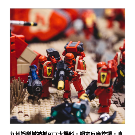
九州娛樂城被抓PTT大爆料，網友反應炸鍋，真