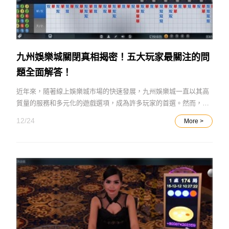
九州娛樂城關閉真相揭密！五大玩家最關注的問
題全面解答！
近年來，隨著線上娛樂城市場的快速發展，九州娛樂城一直以其高
質量的服務和多元化的遊戲選項，成為許多玩家的首選。然而，近
期九州娛樂城的突然關閉引發了玩家社群的廣泛關注與討論。這篇
12/24
More >
文章將為您揭開九州娛樂城關閉的真相，同時解答五大玩家最關注
的問題，幫助您更清晰地了解事件始末。