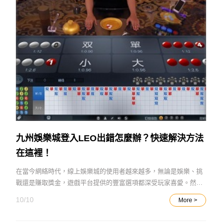
九州娛樂城登入LEO出錯怎麼辦？快速解決方法
在這裡！
在當今網絡時代，線上娛樂城的使用者越來越多，無論是娛樂、挑
戰還是賺取獎金，遊戲平台提供的豐富選項都深受玩家喜愛。然
而，當玩家在九州娛樂城登入LEO平台時出現錯誤，可能會讓人感
10/10
More >
到煩惱和不安。這篇文章將介紹一些有效的解決方法，幫助您快速
恢復登入，並且讓您重新享受愉快的遊戲體驗。