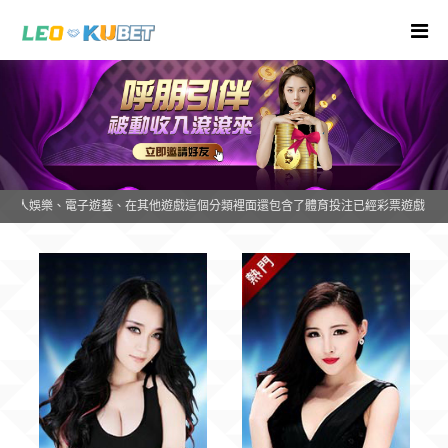
城真人娛樂、電子遊藝、在其他遊戲這個分類裡面還包含了體育投注已經彩票遊戲。儲值