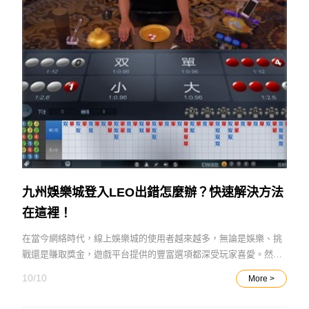
九州娛樂城登入LEO出錯怎麼辦？快速解決方法
在這裡！
在當今網絡時代，線上娛樂城的使用者越來越多，無論是娛樂、挑
戰還是賺取獎金，遊戲平台提供的豐富選項都深受玩家喜愛。然
而，當玩家在九州娛樂城登入LEO平台時出現錯誤，可能會讓人感
10/10
More >
到煩惱和不安。這篇文章將介紹一些有效的解決方法，幫助您快速
恢復登入，並且讓您重新享受愉快的遊戲體驗。