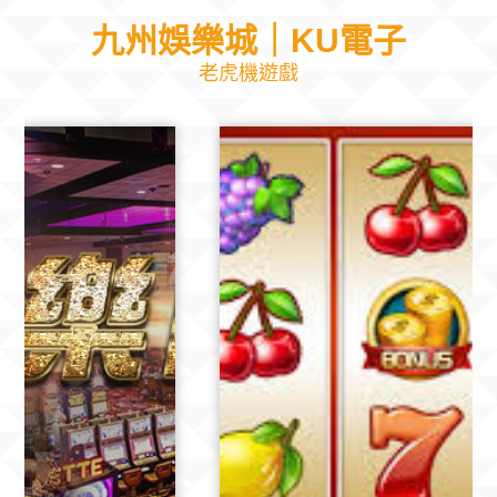
九州娛樂城｜KU電子
老虎機遊戲