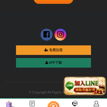
免費註冊
APP下載
© Copyright All Rights Reserved